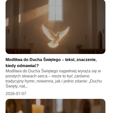
Modlitwa do Ducha Świętego – tekst, znaczenie,
kiedy odmawiać?
Modlitwa do Ducha Świętego najpełniej wyraża się w
prostych słowach serca – może to być zarówno
tradycyjny hymn, nowenna, jak i jedno zdanie: „Duchu
Święty, nat...
2026-07-07