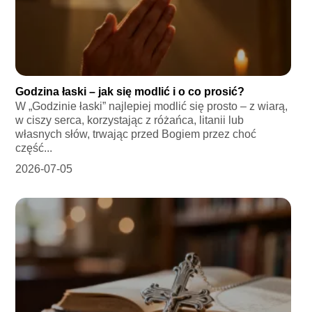
Godzina łaski – jak się modlić i o co prosić?
W „Godzinie łaski” najlepiej modlić się prosto – z wiarą,
w ciszy serca, korzystając z różańca, litanii lub
własnych słów, trwając przed Bogiem przez choć
część...
2026-07-05