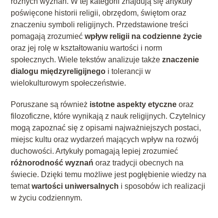
różnych wyznań. W tej kategorii znajdują się artykuły
poświęcone historii religii, obrzędom, świętom oraz
znaczeniu symboli religijnych. Przedstawione treści
pomagają zrozumieć
wpływ religii na codzienne życie
oraz jej rolę w kształtowaniu wartości i norm
społecznych. Wiele tekstów analizuje także
znaczenie
dialogu międzyreligijnego
i tolerancji w
wielokulturowym społeczeństwie.
Poruszane są również
istotne aspekty etyczne
oraz
filozoficzne, które wynikają z nauk religijnych. Czytelnicy
mogą zapoznać się z opisami najważniejszych postaci,
miejsc kultu oraz wydarzeń mających wpływ na rozwój
duchowości. Artykuły pomagają lepiej zrozumieć
różnorodność wyznań
oraz tradycji obecnych na
świecie. Dzięki temu możliwe jest pogłębienie wiedzy na
temat
wartości uniwersalnych
i sposobów ich realizacji
w życiu codziennym.