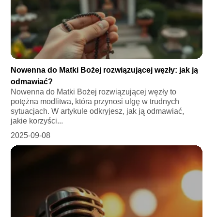
Nowenna do Matki Bożej rozwiązującej węzły: jak ją
odmawiać?
Nowenna do Matki Bożej rozwiązującej węzły to
potężna modlitwa, która przynosi ulgę w trudnych
sytuacjach. W artykule odkryjesz, jak ją odmawiać,
jakie korzyści...
2025-09-08