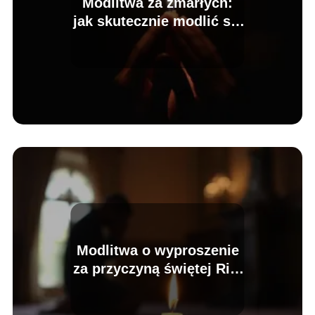
Modlitwa za zmarłych:
jak skutecznie modlić się
za bliskich?
Modlitwa o wyproszenie
za przyczyną świętej Rity
łaski w trudnych
chwilach