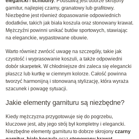
elegancki
i
schludny
. Podstawą jest dobrze skrojony
garnitur, najlepiej czarny, granatowy lub grafitowy.
Niezbędne jest również dopasowanie odpowiednich
dodatków, takich jak biała koszula oraz stonowany krawat.
Mężczyźni powinni unikać butów sportowych, stawiając
na eleganckie, wypastowane obuwie.
Warto również zwrócić uwagę na szczegóły, takie jak
czystość i wyprasowanie koszuli, a także odpowiedni
dobór skarpetek. W chłodniejsze dni zaleca się elegancki
płaszcz lub kurtkę w ciemnym kolorze. Całość powinna
tworzyć harmonijną i stonowaną stylizację, która wyraża
szacunek i powagę sytuacji.
Jakie elementy garnituru są niezbędne?
Kiedy mężczyzna przygotowuje się do pogrzebu,
kluczowe jest, aby jego strój był kompletny i elegancki.
Niezbędne elementy garnituru to dobrze skrojony
czarny
garnitur
,
biała koszula
oraz
stonowany krawat
,