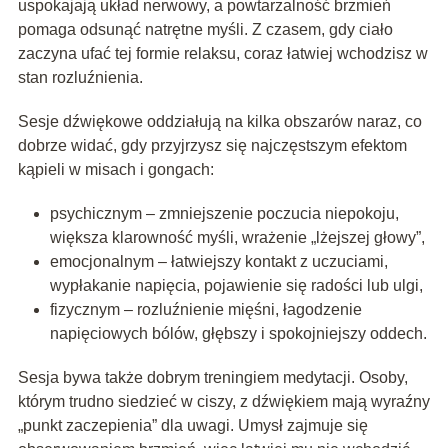
uspokajają układ nerwowy, a powtarzalność brzmień
pomaga odsunąć natrętne myśli. Z czasem, gdy ciało
zaczyna ufać tej formie relaksu, coraz łatwiej wchodzisz w
stan rozluźnienia.
Sesje dźwiękowe oddziałują na kilka obszarów naraz, co
dobrze widać, gdy przyjrzysz się najczęstszym efektom
kąpieli w misach i gongach:
psychicznym – zmniejszenie poczucia niepokoju,
większa klarowność myśli, wrażenie „lżejszej głowy”,
emocjonalnym – łatwiejszy kontakt z uczuciami,
wypłakanie napięcia, pojawienie się radości lub ulgi,
fizycznym – rozluźnienie mięśni, łagodzenie
napięciowych bólów, głębszy i spokojniejszy oddech.
Sesja bywa także dobrym treningiem medytacji. Osoby,
którym trudno siedzieć w ciszy, z dźwiękiem mają wyraźny
„punkt zaczepienia” dla uwagi. Umysł zajmuje się