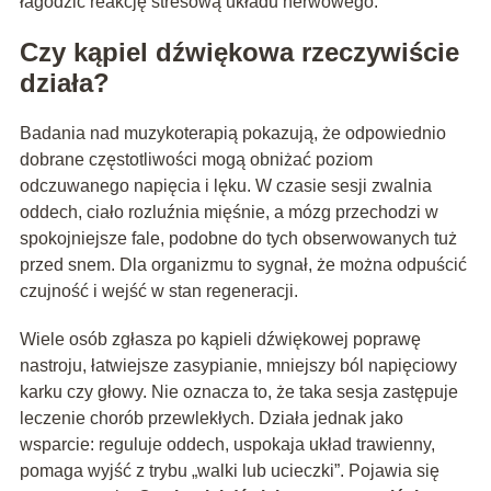
łagodzić reakcję stresową układu nerwowego.
Czy kąpiel dźwiękowa rzeczywiście
działa?
Badania nad muzykoterapią pokazują, że odpowiednio
dobrane częstotliwości mogą obniżać poziom
odczuwanego napięcia i lęku. W czasie sesji zwalnia
oddech, ciało rozluźnia mięśnie, a mózg przechodzi w
spokojniejsze fale, podobne do tych obserwowanych tuż
przed snem. Dla organizmu to sygnał, że można odpuścić
czujność i wejść w stan regeneracji.
Wiele osób zgłasza po kąpieli dźwiękowej poprawę
nastroju, łatwiejsze zasypianie, mniejszy ból napięciowy
karku czy głowy. Nie oznacza to, że taka sesja zastępuje
leczenie chorób przewlekłych. Działa jednak jako
wsparcie: reguluje oddech, uspokaja układ trawienny,
pomaga wyjść z trybu „walki lub ucieczki”. Pojawia się