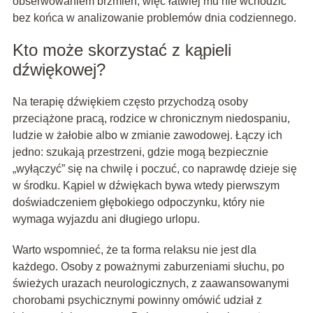
obserwowaniem brzmień, więc łatwiej mu nie wchodzić
bez końca w analizowanie problemów dnia codziennego.
Kto może skorzystać z kąpieli
dźwiękowej?
Na terapię dźwiękiem często przychodzą osoby
przeciążone pracą, rodzice w chronicznym niedospaniu,
ludzie w żałobie albo w zmianie zawodowej. Łączy ich
jedno: szukają przestrzeni, gdzie mogą bezpiecznie
„wyłączyć” się na chwilę i poczuć, co naprawdę dzieje się
w środku. Kąpiel w dźwiękach bywa wtedy pierwszym
doświadczeniem głębokiego odpoczynku, który nie
wymaga wyjazdu ani długiego urlopu.
Warto wspomnieć, że ta forma relaksu nie jest dla
każdego. Osoby z poważnymi zaburzeniami słuchu, po
świeżych urazach neurologicznych, z zaawansowanymi
chorobami psychicznymi powinny omówić udział z