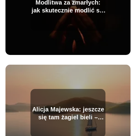
Modlitwa za zmarłych:
jak skutecznie modlić się
za bliskich?
Alicja Majewska: jeszcze
się tam żagiel bieli –
tekst piosenki