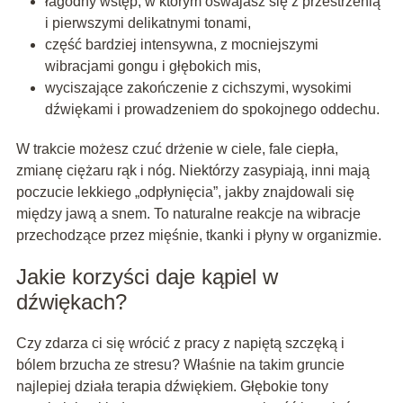
łagodny wstęp, w którym oswajasz się z przestrzenią
i pierwszymi delikatnymi tonami,
część bardziej intensywna, z mocniejszymi
wibracjami gongu i głębokich mis,
wyciszające zakończenie z cichszymi, wysokimi
dźwiękami i prowadzeniem do spokojnego oddechu.
W trakcie możesz czuć drżenie w ciele, fale ciepła,
zmianę ciężaru rąk i nóg. Niektórzy zasypiają, inni mają
poczucie lekkiego „odpłynięcia”, jakby znajdowali się
między jawą a snem. To naturalne reakcje na wibracje
przechodzące przez mięśnie, tkanki i płyny w organizmie.
Jakie korzyści daje kąpiel w
dźwiękach?
Czy zdarza ci się wrócić z pracy z napiętą szczęką i
bólem brzucha ze stresu? Właśnie na takim gruncie
najlepiej działa terapia dźwiękiem. Głębokie tony