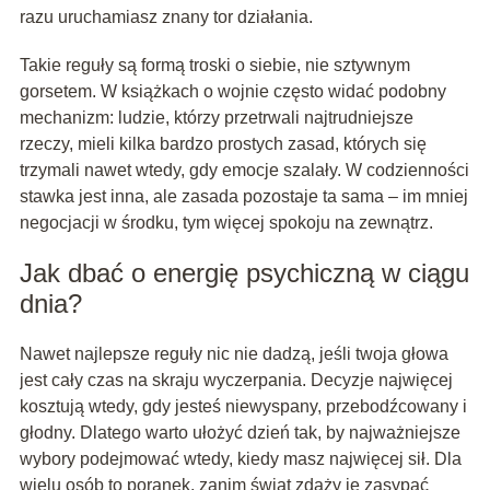
razu uruchamiasz znany tor działania.
Takie reguły są formą troski o siebie, nie sztywnym
gorsetem. W książkach o wojnie często widać podobny
mechanizm: ludzie, którzy przetrwali najtrudniejsze
rzeczy, mieli kilka bardzo prostych zasad, których się
trzymali nawet wtedy, gdy emocje szalały. W codzienności
stawka jest inna, ale zasada pozostaje ta sama – im mniej
negocjacji w środku, tym więcej spokoju na zewnątrz.
Jak dbać o energię psychiczną w ciągu
dnia?
Nawet najlepsze reguły nic nie dadzą, jeśli twoja głowa
jest cały czas na skraju wyczerpania. Decyzje najwięcej
kosztują wtedy, gdy jesteś niewyspany, przebodźcowany i
głodny. Dlatego warto ułożyć dzień tak, by najważniejsze
wybory podejmować wtedy, kiedy masz najwięcej sił. Dla
wielu osób to poranek, zanim świat zdąży je zasypać